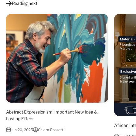
Reading next
Abstract Expressionism: Important New Idea &
Lasting Effect
African Int
Jun 20, 2025
Chiara Rossetti