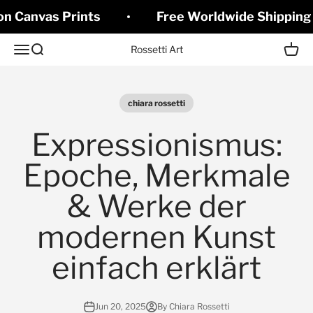
Skip to content
on Canvas Prints
Free Worldwide Shipping 
Open navigation menu
Open search
Open c
Rossetti Art
chiara rossetti
Expressionismus:
Epoche, Merkmale
& Werke der
modernen Kunst
einfach erklärt
Jun 20, 2025
By Chiara Rossetti